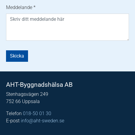
Meddelande
*
Skicka
AHT-Byggnadshälsa AB
Stenhagsvägen 249
752 66 Uppsala
Telefon
018-50 01 30
E-post
info@aht-sweden.se