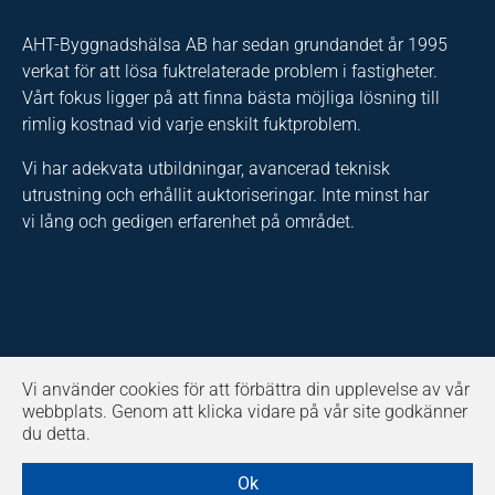
AHT-Byggnadshälsa AB har sedan grundandet år 1995
verkat för att lösa fuktrelaterade problem i fastigheter.
Vårt fokus ligger på att finna bästa möjliga lösning till
rimlig kostnad vid varje enskilt fuktproblem.
Vi har adekvata utbildningar, avancerad teknisk
utrustning och erhållit auktoriseringar. Inte minst har
vi lång och gedigen erfarenhet på området.
Vi använder cookies för att förbättra din upplevelse av vår
AHT-Byggnadshälsa AB har utvecklat fuktsäkra koncept
webbplats. Genom att klicka vidare på vår site godkänner
för husgrunder och tak samt en biologiskt
du detta.
nedbrytbar saneringsprodukt som används av
saneringsbolag över hela Sverige.
Ok