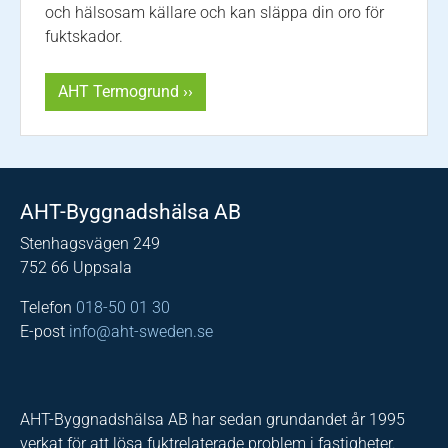
och hälsosam källare och kan släppa din oro för
fuktskador.
AHT Termogrund ››
AHT-Byggnadshälsa AB
Stenhagsvägen 249
752 66 Uppsala
Telefon
018-50 01 30
E-post
info@aht-sweden.se
AHT-Byggnadshälsa AB har sedan grundandet år 1995
verkat för att lösa fuktrelaterade problem i fastigheter.