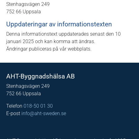
Stenhagsvägen 249
752 66 Uppsala
Uppdateringar av informationstexten
Denna informationstext uppdaterades senast den 10
januari 2025 och kan komma att ändras.
Ändringar publiceras på vår webbplats.
AHT-Byggnadshälsa AB
Stenhagsvägen 249
752 66 Uppsala
Telefon
018-50 01 30
E-post
info@aht-sweden.se