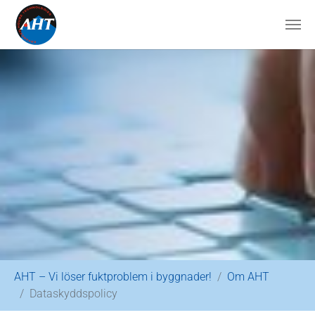
Skip to main content
You are here:
AHT – Vi löser fuktproblem i byggnader!
Om AHT
Dataskyddspolicy