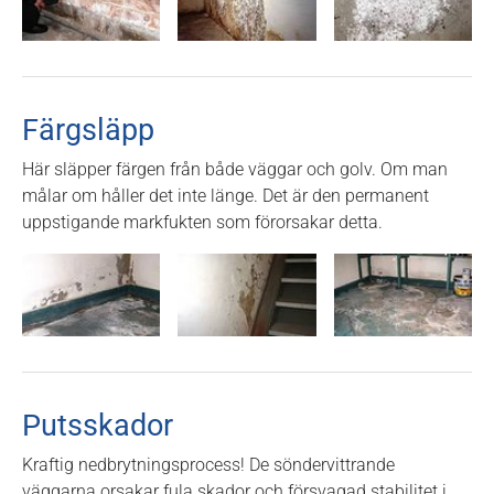
Färgsläpp
Här släpper färgen från både väggar och golv. Om man
målar om håller det inte länge. Det är den permanent
uppstigande markfukten som förorsakar detta.
Putsskador
Kraftig nedbrytningsprocess! De söndervittrande
väggarna orsakar fula skador och försvagad stabilitet i